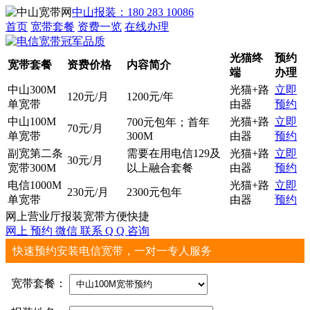
中山报装：180 283 10086
首页
宽带套餐
资费一览
在线办理
光猫终
预约
宽带套餐
资费价格
内容简介
端
办理
中山300M
光猫+路
立即
120元/月
1200元/年
单宽带
由器
预约
中山100M
光猫+路
立即
700元包年；首年
70元/月
单宽带
300M
由器
预约
副宽第二条
需要在用电信129及
光猫+路
立即
30元/月
宽带300M
以上融合套餐
由器
预约
电信1000M
光猫+路
立即
230元/月
2300元包年
单宽带
由器
预约
网上营业厅报装宽带方便快捷
网上
预约
微信
联系
Q Q
咨询
快速预约安装电信宽带，一对一专人服务
宽带套餐：