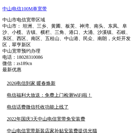
中山电信100M单宽带
中山市电信宽带区域
中山市： 坦洲、三乡、黄圃、板芙、神湾、南头、东凤、阜
沙、小榄、古镇、横栏、三角、港口、大涌、沙溪镇、石岐、
东区、西区、南区、五桂山、中山港、民众、南朗，火炬开发
区，翠亨新区
中山宽带预约办理
电话：
18028310086
微信：
zs189cn
最新优惠
2026电信到家 暖春焕新
电信福利大放送：免费上门检测WiFi啦！
电信话费微信托收功能上线了
2022年国庆3天中山电信宽带免安装费
中山电信宽带新装店家补贴安装费提供光猫