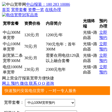
中山报装：180 283 10086
首页
宽带套餐
资费一览
在线办理
光猫终
预约
宽带套餐
资费价格
内容简介
端
办理
中山300M
光猫+路
立即
120元/月
1200元/年
单宽带
由器
预约
中山100M
光猫+路
立即
700元包年；首年
70元/月
单宽带
300M
由器
预约
副宽第二条
需要在用电信129及
光猫+路
立即
30元/月
宽带300M
以上融合套餐
由器
预约
电信1000M
光猫+路
立即
230元/月
2300元包年
单宽带
由器
预约
网上营业厅报装宽带方便快捷
网上
预约
微信
联系
Q Q
咨询
快速预约安装电信宽带，一对一专人服务
宽带套餐：