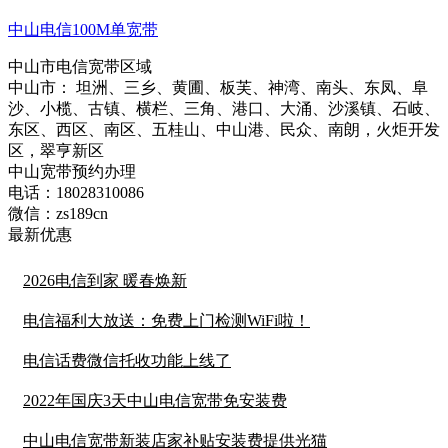
中山电信100M单宽带
中山市电信宽带区域
中山市： 坦洲、三乡、黄圃、板芙、神湾、南头、东凤、阜
沙、小榄、古镇、横栏、三角、港口、大涌、沙溪镇、石岐、
东区、西区、南区、五桂山、中山港、民众、南朗，火炬开发
区，翠亨新区
中山宽带预约办理
电话：
18028310086
微信：
zs189cn
最新优惠
2026电信到家 暖春焕新
电信福利大放送：免费上门检测WiFi啦！
电信话费微信托收功能上线了
2022年国庆3天中山电信宽带免安装费
中山电信宽带新装店家补贴安装费提供光猫