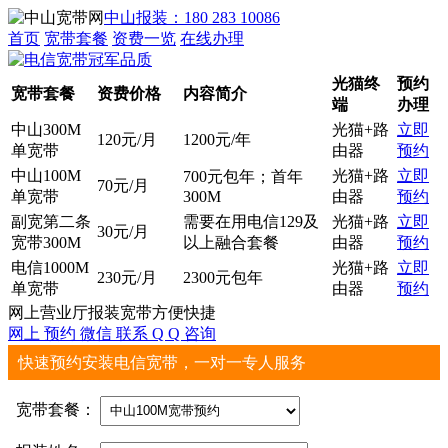
中山报装：180 283 10086
首页
宽带套餐
资费一览
在线办理
光猫终
预约
宽带套餐
资费价格
内容简介
端
办理
中山300M
光猫+路
立即
120元/月
1200元/年
单宽带
由器
预约
中山100M
光猫+路
立即
700元包年；首年
70元/月
单宽带
300M
由器
预约
副宽第二条
需要在用电信129及
光猫+路
立即
30元/月
宽带300M
以上融合套餐
由器
预约
电信1000M
光猫+路
立即
230元/月
2300元包年
单宽带
由器
预约
网上营业厅报装宽带方便快捷
网上
预约
微信
联系
Q Q
咨询
快速预约安装电信宽带，一对一专人服务
宽带套餐：