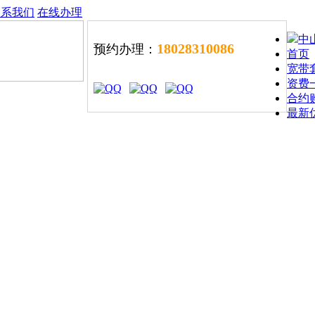
联系我们
在线办理
中
18028310086
预约办理：
首页
宽带
资费
合约
最新