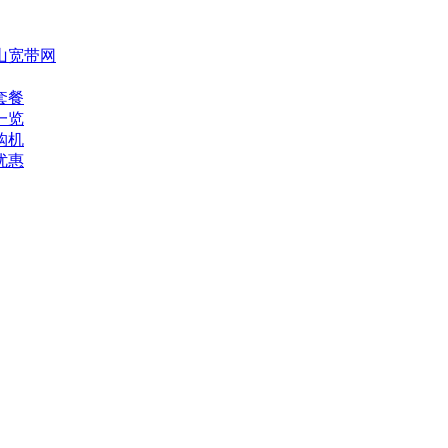
山宽带网
套餐
一览
购机
优惠