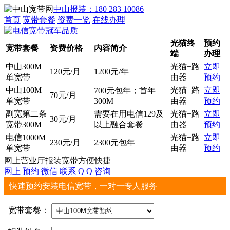
中山报装：180 283 10086
首页
宽带套餐
资费一览
在线办理
光猫终
预约
宽带套餐
资费价格
内容简介
端
办理
中山300M
光猫+路
立即
120元/月
1200元/年
单宽带
由器
预约
中山100M
光猫+路
立即
700元包年；首年
70元/月
单宽带
300M
由器
预约
副宽第二条
需要在用电信129及
光猫+路
立即
30元/月
宽带300M
以上融合套餐
由器
预约
电信1000M
光猫+路
立即
230元/月
2300元包年
单宽带
由器
预约
网上营业厅报装宽带方便快捷
网上
预约
微信
联系
Q Q
咨询
快速预约安装电信宽带，一对一专人服务
宽带套餐：