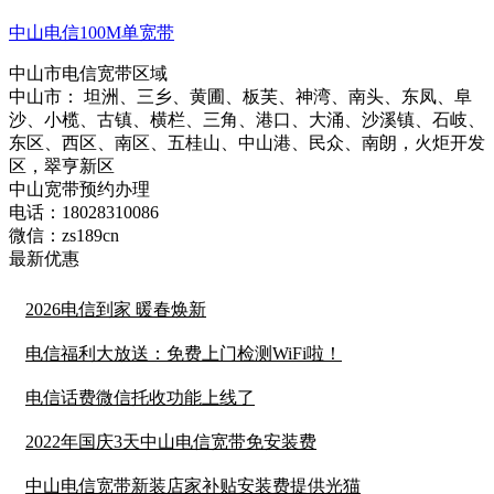
中山电信100M单宽带
中山市电信宽带区域
中山市： 坦洲、三乡、黄圃、板芙、神湾、南头、东凤、阜
沙、小榄、古镇、横栏、三角、港口、大涌、沙溪镇、石岐、
东区、西区、南区、五桂山、中山港、民众、南朗，火炬开发
区，翠亨新区
中山宽带预约办理
电话：
18028310086
微信：
zs189cn
最新优惠
2026电信到家 暖春焕新
电信福利大放送：免费上门检测WiFi啦！
电信话费微信托收功能上线了
2022年国庆3天中山电信宽带免安装费
中山电信宽带新装店家补贴安装费提供光猫