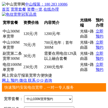
中山报装：180 283 10086
首页
宽带套餐
资费一览
在线办理
光猫终
预约
宽带套餐
资费价格
内容简介
端
办理
中山300M
光猫+路
立即
120元/月
1200元/年
单宽带
由器
预约
中山100M
光猫+路
立即
700元包年；首年
70元/月
单宽带
300M
由器
预约
副宽第二条
需要在用电信129及
光猫+路
立即
30元/月
宽带300M
以上融合套餐
由器
预约
电信1000M
光猫+路
立即
230元/月
2300元包年
单宽带
由器
预约
网上营业厅报装宽带方便快捷
网上
预约
微信
联系
Q Q
咨询
快速预约安装电信宽带，一对一专人服务
宽带套餐：