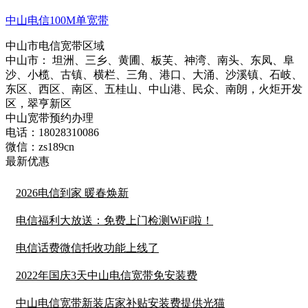
中山电信100M单宽带
中山市电信宽带区域
中山市： 坦洲、三乡、黄圃、板芙、神湾、南头、东凤、阜
沙、小榄、古镇、横栏、三角、港口、大涌、沙溪镇、石岐、
东区、西区、南区、五桂山、中山港、民众、南朗，火炬开发
区，翠亨新区
中山宽带预约办理
电话：
18028310086
微信：
zs189cn
最新优惠
2026电信到家 暖春焕新
电信福利大放送：免费上门检测WiFi啦！
电信话费微信托收功能上线了
2022年国庆3天中山电信宽带免安装费
中山电信宽带新装店家补贴安装费提供光猫