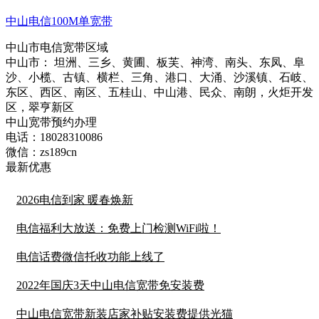
中山电信100M单宽带
中山市电信宽带区域
中山市： 坦洲、三乡、黄圃、板芙、神湾、南头、东凤、阜
沙、小榄、古镇、横栏、三角、港口、大涌、沙溪镇、石岐、
东区、西区、南区、五桂山、中山港、民众、南朗，火炬开发
区，翠亨新区
中山宽带预约办理
电话：
18028310086
微信：
zs189cn
最新优惠
2026电信到家 暖春焕新
电信福利大放送：免费上门检测WiFi啦！
电信话费微信托收功能上线了
2022年国庆3天中山电信宽带免安装费
中山电信宽带新装店家补贴安装费提供光猫