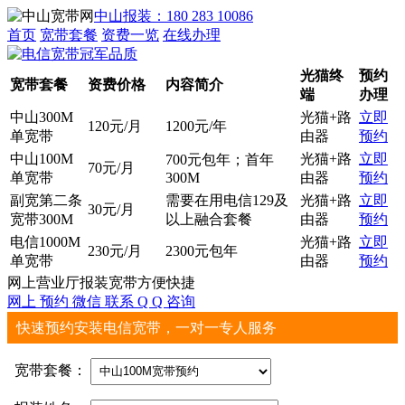
中山报装：180 283 10086
首页
宽带套餐
资费一览
在线办理
光猫终
预约
宽带套餐
资费价格
内容简介
端
办理
中山300M
光猫+路
立即
120元/月
1200元/年
单宽带
由器
预约
中山100M
光猫+路
立即
700元包年；首年
70元/月
单宽带
300M
由器
预约
副宽第二条
需要在用电信129及
光猫+路
立即
30元/月
宽带300M
以上融合套餐
由器
预约
电信1000M
光猫+路
立即
230元/月
2300元包年
单宽带
由器
预约
网上营业厅报装宽带方便快捷
网上
预约
微信
联系
Q Q
咨询
快速预约安装电信宽带，一对一专人服务
宽带套餐：