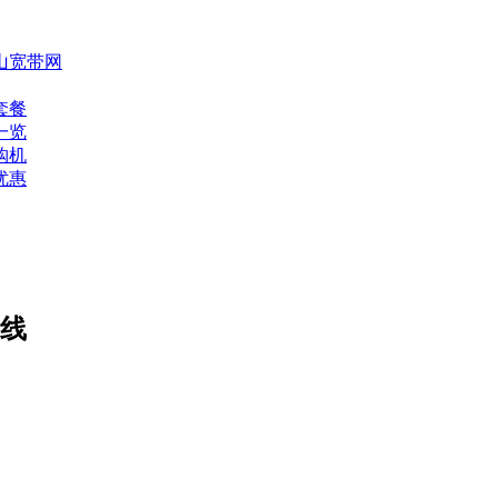
山宽带网
套餐
一览
购机
优惠
上线