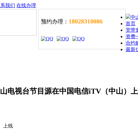
联系我们
在线办理
中
18028310086
预约办理：
首页
宽带
资费
合约
最新
山电视台节目源在中国电信iTV（中山）
山）上线