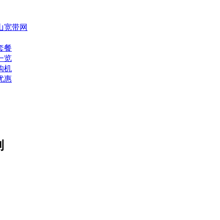
山宽带网
套餐
一览
购机
优惠
别