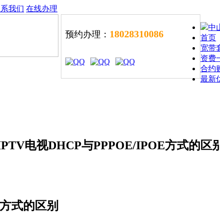
联系我们
在线办理
中
18028310086
预约办理：
首页
宽带
资费
合约
最新
IPTV电视DHCP与PPPOE/IPOE方式的区
OE方式的区别